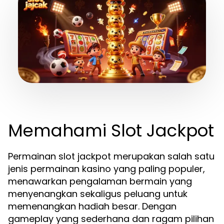
Memahami Slot Jackpot
Permainan slot jackpot merupakan salah satu
jenis permainan kasino yang paling populer,
menawarkan pengalaman bermain yang
menyenangkan sekaligus peluang untuk
memenangkan hadiah besar. Dengan
gameplay yang sederhana dan ragam pilihan