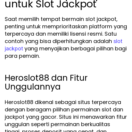
untuk Slot Jackpot
Saat memilih tempat bermain slot jackpot,
penting untuk memprioritaskan platform yang
terpercaya dan memiliki lisensi resmi. Satu
contoh yang bisa diperhitungkan adalah
slot
yang menyajikan berbagai pilihan bagi
jackpot
para pemain.
Heroslot88 dan Fitur
Unggulannya
Heroslot88 dikenal sebagai situs terpercaya
dengan beragam pilihan permainan slot dan
jackpot yang gacor. Situs ini menawarkan fitur
unggulan seperti permainan berkualitas
tinggi, proses deposit yang cepat, dan