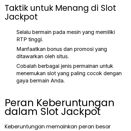
Taktik untuk Menang di Slot
Jackpot
Selalu bermain pada mesin yang memiliki
RTP tinggi.
Manfaatkan bonus dan promosi yang
ditawarkan oleh situs.
Cobalah berbagai jenis permainan untuk
menemukan slot yang paling cocok dengan
gaya bermain Anda.
Peran Keberuntungan
dalam Slot Jackpot
Keberuntungan memainkan peran besar