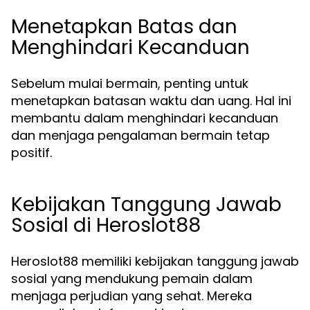
Menetapkan Batas dan
Menghindari Kecanduan
Sebelum mulai bermain, penting untuk
menetapkan batasan waktu dan uang. Hal ini
membantu dalam menghindari kecanduan
dan menjaga pengalaman bermain tetap
positif.
Kebijakan Tanggung Jawab
Sosial di Heroslot88
Heroslot88 memiliki kebijakan tanggung jawab
sosial yang mendukung pemain dalam
menjaga perjudian yang sehat. Mereka