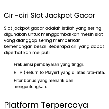
Ciri-ciri Slot Jackpot Gacor
Slot jackpot gacor adalah istilah yang sering
digunakan untuk menggambarkan mesin slot
yang dianggap sering memberikan
kemenangan besar. Beberapa ciri yang dapat
diperhatikan meliputi:
Frekuensi pembayaran yang tinggi.
RTP (Return to Player) yang di atas rata-rata.
Fitur bonus yang menarik dan
menguntungkan.
Platform Terpercaya