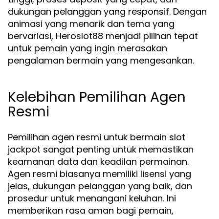
dukungan pelanggan yang responsif. Dengan
animasi yang menarik dan tema yang
bervariasi, Heroslot88 menjadi pilihan tepat
untuk pemain yang ingin merasakan
pengalaman bermain yang mengesankan.
Kelebihan Pemilihan Agen
Resmi
Pemilihan agen resmi untuk bermain slot
jackpot sangat penting untuk memastikan
keamanan data dan keadilan permainan.
Agen resmi biasanya memiliki lisensi yang
jelas, dukungan pelanggan yang baik, dan
prosedur untuk menangani keluhan. Ini
memberikan rasa aman bagi pemain,