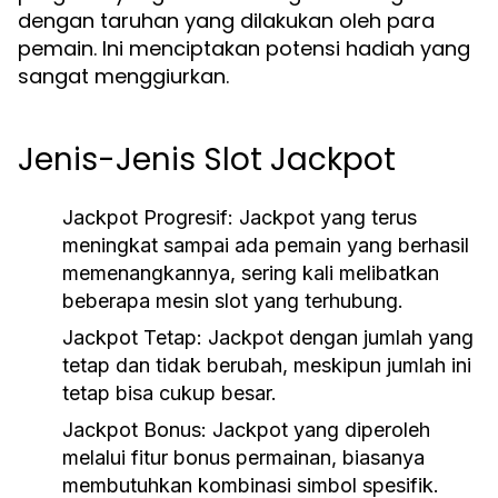
dengan taruhan yang dilakukan oleh para
pemain. Ini menciptakan potensi hadiah yang
sangat menggiurkan.
Jenis-Jenis Slot Jackpot
Jackpot Progresif:
Jackpot yang terus
meningkat sampai ada pemain yang berhasil
memenangkannya, sering kali melibatkan
beberapa mesin slot yang terhubung.
Jackpot Tetap:
Jackpot dengan jumlah yang
tetap dan tidak berubah, meskipun jumlah ini
tetap bisa cukup besar.
Jackpot Bonus:
Jackpot yang diperoleh
melalui fitur bonus permainan, biasanya
membutuhkan kombinasi simbol spesifik.