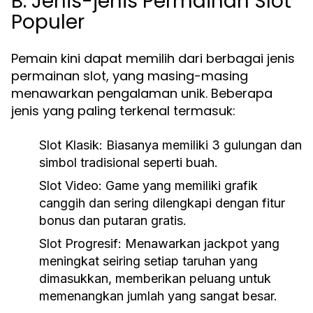
B. Jenis-jenis Permainan Slot
Populer
Pemain kini dapat memilih dari berbagai jenis
permainan slot, yang masing-masing
menawarkan pengalaman unik. Beberapa
jenis yang paling terkenal termasuk:
Slot Klasik
: Biasanya memiliki 3 gulungan dan
simbol tradisional seperti buah.
Slot Video
: Game yang memiliki grafik
canggih dan sering dilengkapi dengan fitur
bonus dan putaran gratis.
Slot Progresif
: Menawarkan jackpot yang
meningkat seiring setiap taruhan yang
dimasukkan, memberikan peluang untuk
memenangkan jumlah yang sangat besar.