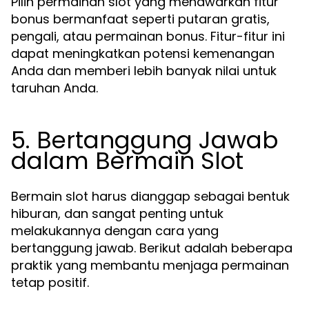
Pilih permainan slot yang menawarkan fitur
bonus bermanfaat seperti putaran gratis,
pengali, atau permainan bonus. Fitur-fitur ini
dapat meningkatkan potensi kemenangan
Anda dan memberi lebih banyak nilai untuk
taruhan Anda.
5. Bertanggung Jawab
dalam Bermain Slot
Bermain slot harus dianggap sebagai bentuk
hiburan, dan sangat penting untuk
melakukannya dengan cara yang
bertanggung jawab. Berikut adalah beberapa
praktik yang membantu menjaga permainan
tetap positif.