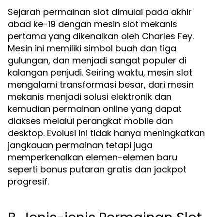
Sejarah permainan slot dimulai pada akhir
abad ke-19 dengan mesin slot mekanis
pertama yang dikenalkan oleh Charles Fey.
Mesin ini memiliki simbol buah dan tiga
gulungan, dan menjadi sangat populer di
kalangan penjudi. Seiring waktu, mesin slot
mengalami transformasi besar, dari mesin
mekanis menjadi solusi elektronik dan
kemudian permainan online yang dapat
diakses melalui perangkat mobile dan
desktop. Evolusi ini tidak hanya meningkatkan
jangkauan permainan tetapi juga
memperkenalkan elemen-elemen baru
seperti bonus putaran gratis dan jackpot
progresif.