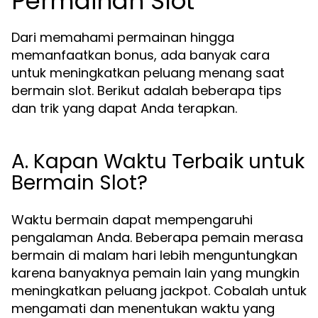
Permainan Slot
Dari memahami permainan hingga
memanfaatkan bonus, ada banyak cara
untuk meningkatkan peluang menang saat
bermain slot. Berikut adalah beberapa tips
dan trik yang dapat Anda terapkan.
A. Kapan Waktu Terbaik untuk
Bermain Slot?
Waktu bermain dapat mempengaruhi
pengalaman Anda. Beberapa pemain merasa
bermain di malam hari lebih menguntungkan
karena banyaknya pemain lain yang mungkin
meningkatkan peluang jackpot. Cobalah untuk
mengamati dan menentukan waktu yang