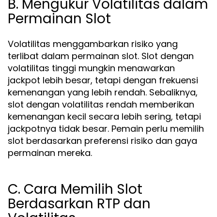
B. Mengukur Volatilitas dalam
Permainan Slot
Volatilitas menggambarkan risiko yang
terlibat dalam permainan slot. Slot dengan
volatilitas tinggi mungkin menawarkan
jackpot lebih besar, tetapi dengan frekuensi
kemenangan yang lebih rendah. Sebaliknya,
slot dengan volatilitas rendah memberikan
kemenangan kecil secara lebih sering, tetapi
jackpotnya tidak besar. Pemain perlu memilih
slot berdasarkan preferensi risiko dan gaya
permainan mereka.
C. Cara Memilih Slot
Berdasarkan RTP dan