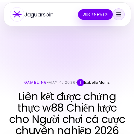
Jaguarspin
Blog / News
GAMBLING
MAY 4, 2026
Isabella Morris
I
Liên kết được chứng
thực w88 Chiến lược
cho Người chơi cá cược
chuyên nghiệp 2026