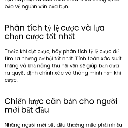
bảo vệ nguồn vốn của bạn.
Phân tích tỷ lệ cược và lựa
chọn cược tốt nhất
Trước khi đặt cược, hãy phân tích tỷ lệ cược để
tìm ra những cơ hội tốt nhất. Tính toán xác suất
thắng và khả năng thu hồi vốn sẽ giúp bạn đưa
ra quyết định chính xác và thông minh hơn khi
cược.
Chiến lược căn bản cho người
mới bắt đầu
Những người mới bắt đầu thường mắc phải nhiều