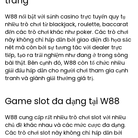
tráng
W88 nổi bật với sảnh casino trực tuyến quy tụ
nhiều trò chơi từ blackjack, roulette, baccarat
đến các trò chơi khác như poker. Các trò chơi
này không chỉ hấp dẫn bởi giao diện đồ họa sắc
nét mà còn bởi sự tương tác với dealer trực
tiếp, tạo ra trải nghiệm như đang ở trong sòng
bài thật. Bên cạnh đó, W88 còn tổ chức nhiều
giải đấu hấp dẫn cho người chơi tham gia cạnh
tranh và giành giải thưởng giá trị.
Game slot đa dạng tại W88
W88 cung cấp rất nhiều trò chơi slot với nhiều
chủ đề khác nhau và các mức cược đa dạng.
Các trò chơi slot này không chỉ hấp dẫn bởi