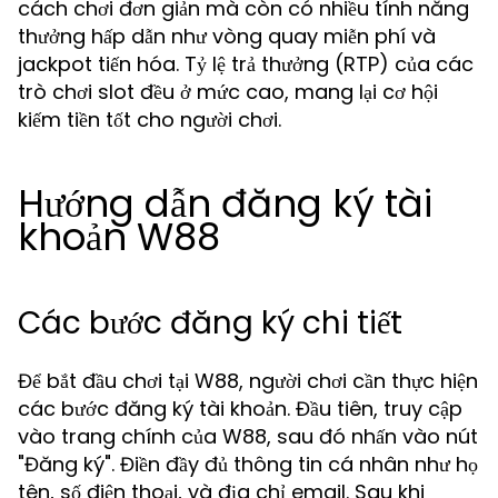
cách chơi đơn giản mà còn có nhiều tính năng
thưởng hấp dẫn như vòng quay miễn phí và
jackpot tiến hóa. Tỷ lệ trả thưởng (RTP) của các
trò chơi slot đều ở mức cao, mang lại cơ hội
kiếm tiền tốt cho người chơi.
Hướng dẫn đăng ký tài
khoản W88
Các bước đăng ký chi tiết
Để bắt đầu chơi tại W88, người chơi cần thực hiện
các bước đăng ký tài khoản. Đầu tiên, truy cập
vào trang chính của W88, sau đó nhấn vào nút
"Đăng ký". Điền đầy đủ thông tin cá nhân như họ
tên, số điện thoại, và địa chỉ email. Sau khi