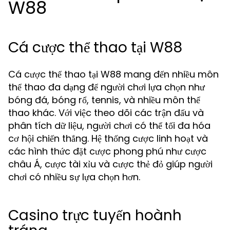
W88
Cá cược thể thao tại W88
Cá cược thể thao tại W88 mang đến nhiều môn
thể thao đa dạng để người chơi lựa chọn như
bóng đá, bóng rổ, tennis, và nhiều môn thể
thao khác. Với việc theo dõi các trận đấu và
phân tích dữ liệu, người chơi có thể tối đa hóa
cơ hội chiến thắng. Hệ thống cược linh hoạt và
các hình thức đặt cược phong phú như cược
châu Á, cược tài xỉu và cược thẻ đỏ giúp người
chơi có nhiều sự lựa chọn hơn.
Casino trực tuyến hoành