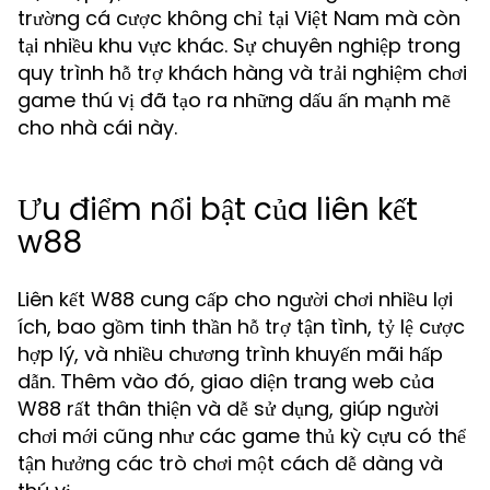
trường cá cược không chỉ tại Việt Nam mà còn
tại nhiều khu vực khác. Sự chuyên nghiệp trong
quy trình hỗ trợ khách hàng và trải nghiệm chơi
game thú vị đã tạo ra những dấu ấn mạnh mẽ
cho nhà cái này.
Ưu điểm nổi bật của liên kết
w88
Liên kết W88 cung cấp cho người chơi nhiều lợi
ích, bao gồm tinh thần hỗ trợ tận tình, tỷ lệ cược
hợp lý, và nhiều chương trình khuyến mãi hấp
dẫn. Thêm vào đó, giao diện trang web của
W88 rất thân thiện và dễ sử dụng, giúp người
chơi mới cũng như các game thủ kỳ cựu có thể
tận hưởng các trò chơi một cách dễ dàng và