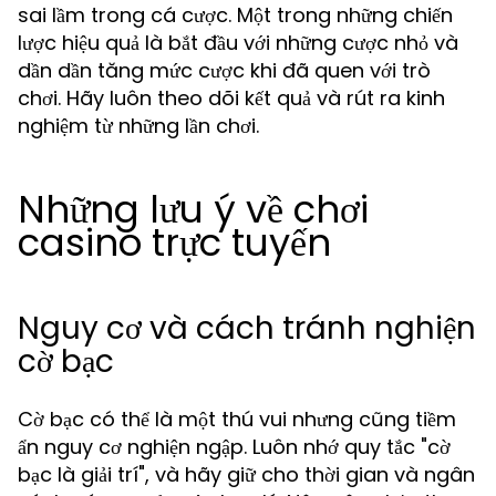
sai lầm trong cá cược. Một trong những chiến
lược hiệu quả là bắt đầu với những cược nhỏ và
dần dần tăng mức cược khi đã quen với trò
chơi. Hãy luôn theo dõi kết quả và rút ra kinh
nghiệm từ những lần chơi.
Những lưu ý về chơi
casino trực tuyến
Nguy cơ và cách tránh nghiện
cờ bạc
Cờ bạc có thể là một thú vui nhưng cũng tiềm
ẩn nguy cơ nghiện ngập. Luôn nhớ quy tắc "cờ
bạc là giải trí", và hãy giữ cho thời gian và ngân