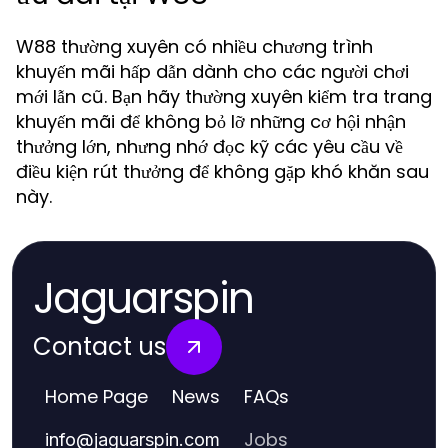
W88 thường xuyên có nhiều chương trình
khuyến mãi hấp dẫn dành cho các người chơi
mới lẫn cũ. Bạn hãy thường xuyên kiểm tra trang
khuyến mãi để không bỏ lỡ những cơ hội nhận
thưởng lớn, nhưng nhớ đọc kỹ các yêu cầu về
điều kiện rút thưởng để không gặp khó khăn sau
này.
Jaguarspin
Contact us
Home Page
News
FAQs
Jobs
info
@
jaguarspin.com