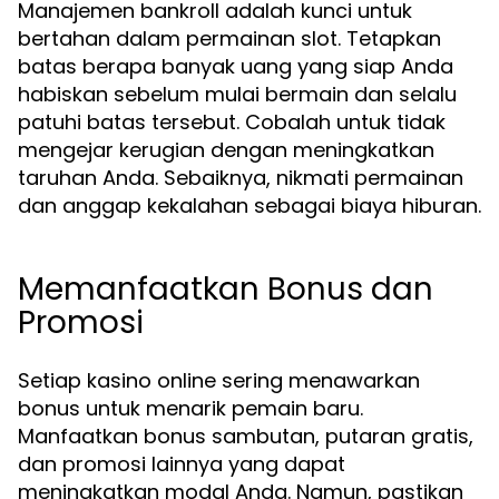
Manajemen bankroll adalah kunci untuk
bertahan dalam permainan slot. Tetapkan
batas berapa banyak uang yang siap Anda
habiskan sebelum mulai bermain dan selalu
patuhi batas tersebut. Cobalah untuk tidak
mengejar kerugian dengan meningkatkan
taruhan Anda. Sebaiknya, nikmati permainan
dan anggap kekalahan sebagai biaya hiburan.
Memanfaatkan Bonus dan
Promosi
Setiap kasino online sering menawarkan
bonus untuk menarik pemain baru.
Manfaatkan bonus sambutan, putaran gratis,
dan promosi lainnya yang dapat
meningkatkan modal Anda. Namun, pastikan