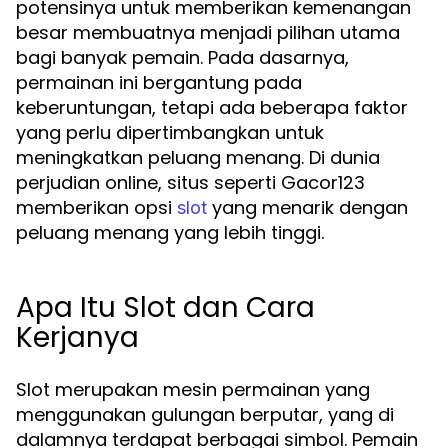
potensinya untuk memberikan kemenangan
besar membuatnya menjadi pilihan utama
bagi banyak pemain. Pada dasarnya,
permainan ini bergantung pada
keberuntungan, tetapi ada beberapa faktor
yang perlu dipertimbangkan untuk
meningkatkan peluang menang. Di dunia
perjudian online, situs seperti Gacor123
memberikan opsi
yang menarik dengan
slot
peluang menang yang lebih tinggi.
Apa Itu Slot dan Cara
Kerjanya
Slot merupakan mesin permainan yang
menggunakan gulungan berputar, yang di
dalamnya terdapat berbagai simbol. Pemain