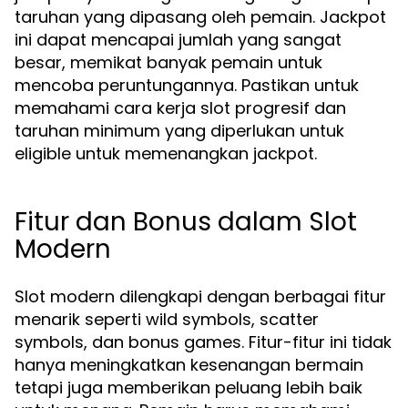
taruhan yang dipasang oleh pemain. Jackpot
ini dapat mencapai jumlah yang sangat
besar, memikat banyak pemain untuk
mencoba peruntungannya. Pastikan untuk
memahami cara kerja slot progresif dan
taruhan minimum yang diperlukan untuk
eligible untuk memenangkan jackpot.
Fitur dan Bonus dalam Slot
Modern
Slot modern dilengkapi dengan berbagai fitur
menarik seperti wild symbols, scatter
symbols, dan bonus games. Fitur-fitur ini tidak
hanya meningkatkan kesenangan bermain
tetapi juga memberikan peluang lebih baik