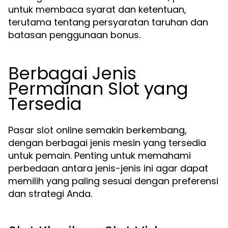
untuk membaca syarat dan ketentuan,
terutama tentang persyaratan taruhan dan
batasan penggunaan bonus.
Berbagai Jenis
Permainan Slot yang
Tersedia
Pasar slot online semakin berkembang,
dengan berbagai jenis mesin yang tersedia
untuk pemain. Penting untuk memahami
perbedaan antara jenis-jenis ini agar dapat
memilih yang paling sesuai dengan preferensi
dan strategi Anda.