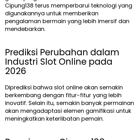
Cipung138 terus memperbarui teknologi yang
digunakannya untuk memberikan
pengalaman bermain yang lebih imersif dan
mendebarkan.
Prediksi Perubahan dalam
Industri Slot Online pada
2026
Diprediksi bahwa slot online akan semakin
berkembang dengan fitur-fitur yang lebih
inovatif. Selain itu, semakin banyak permainan
akan mengadaptasi elemen gamifikasi untuk
meningkatkan keterlibatan pemain.