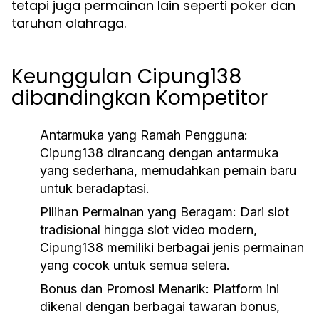
tetapi juga permainan lain seperti poker dan
taruhan olahraga.
Keunggulan Cipung138
dibandingkan Kompetitor
Antarmuka yang Ramah Pengguna:
Cipung138 dirancang dengan antarmuka
yang sederhana, memudahkan pemain baru
untuk beradaptasi.
Pilihan Permainan yang Beragam:
Dari slot
tradisional hingga slot video modern,
Cipung138 memiliki berbagai jenis permainan
yang cocok untuk semua selera.
Bonus dan Promosi Menarik:
Platform ini
dikenal dengan berbagai tawaran bonus,