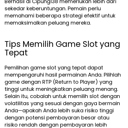
Berhasil di Cipung138 memerlukan lebih dari
sekedar keberuntungan. Pemain perlu
memahami beberapa strategi efektif untuk
memaksimalkan peluang mereka.
Tips Memilih Game Slot yang
Tepat
Pemilihan game slot yang tepat dapat
mempengaruhi hasil permainan Anda. Pilihlah
game dengan RTP (Return to Player) yang
tinggi untuk meningkatkan peluang menang.
Selain itu, cobalah untuk memilih slot dengan
volatilitas yang sesuai dengan gaya bermain
Anda—apakah Anda lebih suka risiko tinggi
dengan potensi pembayaran besar atau
risiko rendah dengan pembayaran lebih