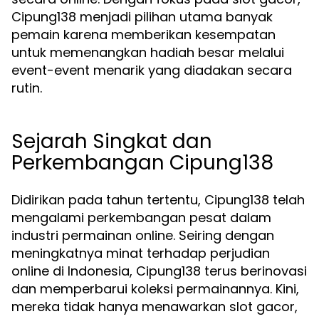
Cipung138 menjadi pilihan utama banyak
pemain karena memberikan kesempatan
untuk memenangkan hadiah besar melalui
event-event menarik yang diadakan secara
rutin.
Sejarah Singkat dan
Perkembangan Cipung138
Didirikan pada tahun tertentu, Cipung138 telah
mengalami perkembangan pesat dalam
industri permainan online. Seiring dengan
meningkatnya minat terhadap perjudian
online di Indonesia, Cipung138 terus berinovasi
dan memperbarui koleksi permainannya. Kini,
mereka tidak hanya menawarkan slot gacor,