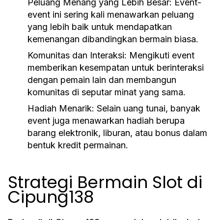
Peluang Menang yang Lebih Besar:
Event-
event ini sering kali menawarkan peluang
yang lebih baik untuk mendapatkan
kemenangan dibandingkan bermain biasa.
Komunitas dan Interaksi:
Mengikuti event
memberikan kesempatan untuk berinteraksi
dengan pemain lain dan membangun
komunitas di seputar minat yang sama.
Hadiah Menarik:
Selain uang tunai, banyak
event juga menawarkan hadiah berupa
barang elektronik, liburan, atau bonus dalam
bentuk kredit permainan.
Strategi Bermain Slot di
Cipung138