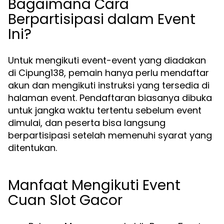
Bagaimana Cara
Berpartisipasi dalam Event
Ini?
Untuk mengikuti event-event yang diadakan
di Cipung138, pemain hanya perlu mendaftar
akun dan mengikuti instruksi yang tersedia di
halaman event. Pendaftaran biasanya dibuka
untuk jangka waktu tertentu sebelum event
dimulai, dan peserta bisa langsung
berpartisipasi setelah memenuhi syarat yang
ditentukan.
Manfaat Mengikuti Event
Cuan Slot Gacor