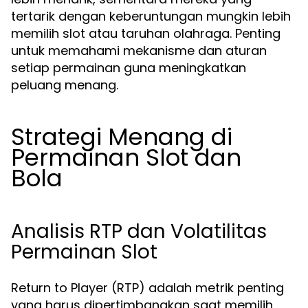
tertarik dengan keberuntungan mungkin lebih
memilih slot atau taruhan olahraga. Penting
untuk memahami mekanisme dan aturan
setiap permainan guna meningkatkan
peluang menang.
Strategi Menang di
Permainan Slot dan
Bola
Analisis RTP dan Volatilitas
Permainan Slot
Return to Player (RTP) adalah metrik penting
yang harus dipertimbangkan saat memilih