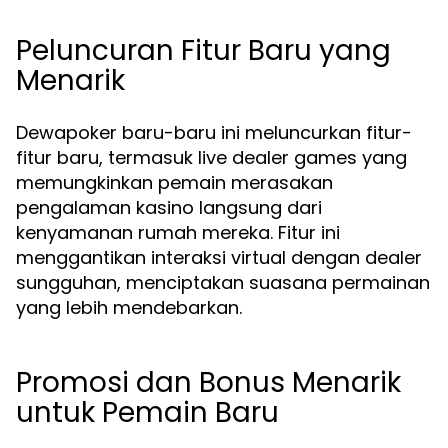
Peluncuran Fitur Baru yang
Menarik
Dewapoker baru-baru ini meluncurkan fitur-
fitur baru, termasuk live dealer games yang
memungkinkan pemain merasakan
pengalaman kasino langsung dari
kenyamanan rumah mereka. Fitur ini
menggantikan interaksi virtual dengan dealer
sungguhan, menciptakan suasana permainan
yang lebih mendebarkan.
Promosi dan Bonus Menarik
untuk Pemain Baru