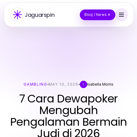
Jaguarspin
Blog / News
GAMBLING
MAY 10, 2026
Isabella Morris
I
7 Cara Dewapoker
Mengubah
Pengalaman Bermain
Judi di 2026