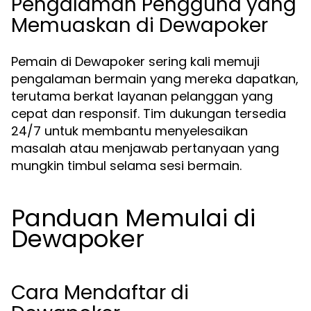
Pengalaman Pengguna yang
Memuaskan di Dewapoker
Pemain di Dewapoker sering kali memuji
pengalaman bermain yang mereka dapatkan,
terutama berkat layanan pelanggan yang
cepat dan responsif. Tim dukungan tersedia
24/7 untuk membantu menyelesaikan
masalah atau menjawab pertanyaan yang
mungkin timbul selama sesi bermain.
Panduan Memulai di
Dewapoker
Cara Mendaftar di