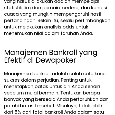
yang harus dilakukan adalah mempelajari
statistik tim dan pemain, cedera, dan kondisi
cuaca yang mungkin mempengaruhi hasil
pertandingan. Selain itu, selalu pertimbangkan
untuk melakukan analisis odds untuk
menemukan nilai dalam taruhan Anda.
Manajemen Bankroll yang
Efektif di Dewapoker
Manajemen bankroll adalah salah satu kunci
sukses dalam perjudian. Penting untuk
menetapkan batas untuk diri Anda sendiri
sebelum mulai bermain. Tentukan berapa
banyak yang bersedia Anda pertaruhkan dan
patuhi batas tersebut. Misalnya, tidak lebih
dari 5% dari total bankroll Anda dalam satu