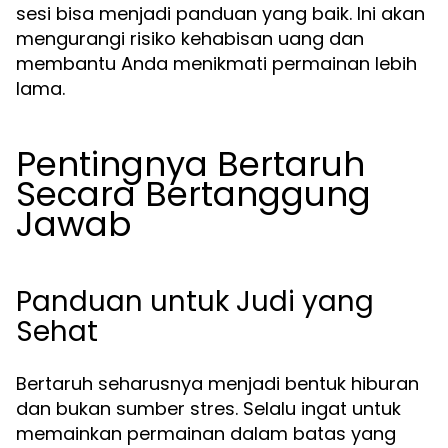
sesi bisa menjadi panduan yang baik. Ini akan
mengurangi risiko kehabisan uang dan
membantu Anda menikmati permainan lebih
lama.
Pentingnya Bertaruh
Secara Bertanggung
Jawab
Panduan untuk Judi yang
Sehat
Bertaruh seharusnya menjadi bentuk hiburan
dan bukan sumber stres. Selalu ingat untuk
memainkan permainan dalam batas yang